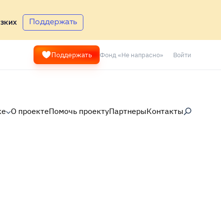
Поддержать
зких
Фонд «Не напрасно»
Войти
Поддержать
ке
О проекте
Помочь проекту
Партнеры
Контакты