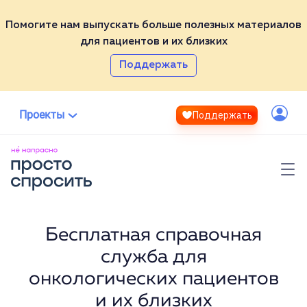
Помогите нам выпускать больше полезных материалов
для пациентов и их близких
Партнёры
Поддержать
ВСЕ НЕ НАПРАСНО
ТЕСТ
Эксперты
СПРОСИТЬ
Проекты
Поддержать
ВИКИ
Контакты
Войти
МЕДИА
ЭКСПЕРТЫ
Полезные материалы
Помочь проекту
Фонд «Не напрасно»
Бесплатная справочная
служба для
онкологических пациентов
и их близких