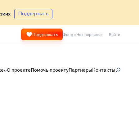
Поддержать
зких
Фонд «Не напрасно»
Войти
Поддержать
ке
О проекте
Помочь проекту
Партнеры
Контакты