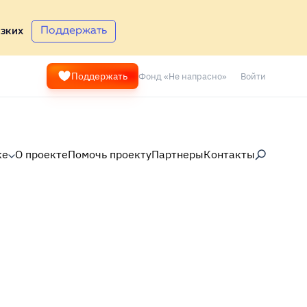
Поддержать
зких
Фонд «Не напрасно»
Войти
Поддержать
ке
О проекте
Помочь проекту
Партнеры
Контакты