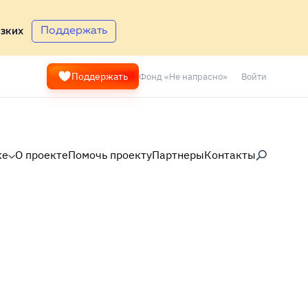
Поддержать
зких
Фонд «Не напрасно»
Войти
Поддержать
ке
О проекте
Помочь проекту
Партнеры
Контакты