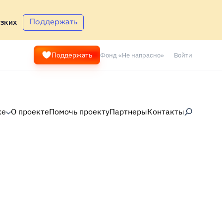
Поддержать
зких
Фонд «Не напрасно»
Войти
Поддержать
ке
О проекте
Помочь проекту
Партнеры
Контакты