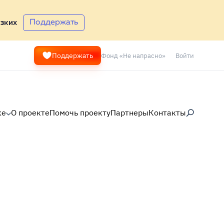
Поддержать
зких
Фонд «Не напрасно»
Войти
Поддержать
ке
О проекте
Помочь проекту
Партнеры
Контакты