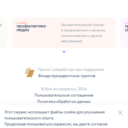
ые
Просветительский портал
о профилактике и лечении
онкологических и других
заболеваний
Проект разработан при поддержке
Фонда президентских грантов
© Всё не напрасно,
2026
Пользовательское соглашение
Политика обработки данных
Условия использования контента
Этот сервис использует файлы cookie для улучшения
пользовательского опыта.
Карта сайта
Продолжая пользоваться сервисом, вы даете согласие