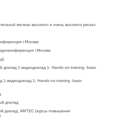
ательной железы высокого и очень высокого риска»
конференция г.Москва
видеоконференция г.Москва
ад)
 доклад 1-видеодоклад 1- Hands-on-training -basic
д 1-видеодоклад 1- Hands-on-training -basic
д
ный доклад
рный доклад; AMTEC (курсы повышения
)