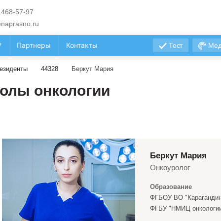
 468-57-97
naprasno.ru
?
Партнеры
Контакты
Тест
Мед
езиденты
44328
Беркут Мария
олы онкологии
Беркут Мария
Онкоуролог
Образование
ФГБОУ ВО "Карагандин
ФГБУ "НМИЦ онкологии 