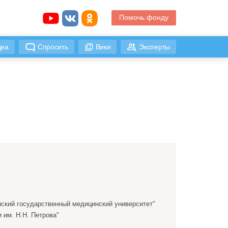
Помочь фонду
иа
Спросить
Вики
Эксперты
ский государственный медицинский университет"
им. Н.Н. Петрова"