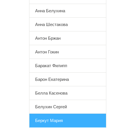
Анна Белухина
Анна Шестакова
Антон Бржан
Антон Гокин
Баракат Филипп
Барон Екатерина
Белла Касенова
Белухин Сергей
Беркут Мария