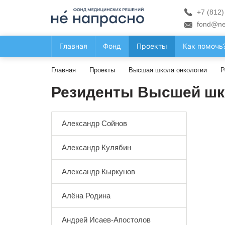
+7 (812)
fond@ne
Главная
Фонд
Проекты
Как помочь
Главная
Проекты
Высшая школа онкологии
Р
Резиденты Высшей шк
Александр Сойнов
Александр Кулябин
Александр Кыркунов
Алёна Родина
Андрей Исаев-Апостолов