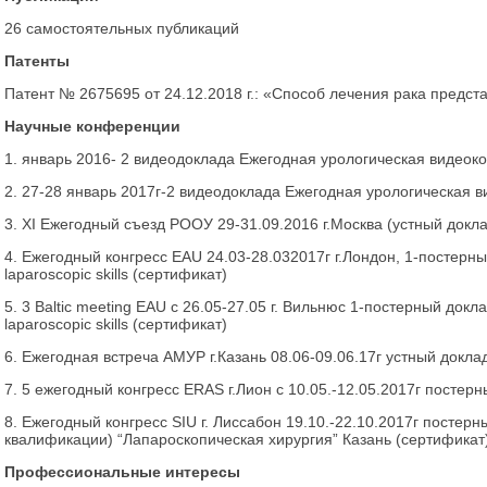
26 самостоятельных публикаций
Патенты
Патент № 2675695 от 24.12.2018 г.: «Способ лечения рака предст
Научные конференции
1. январь 2016- 2 видеодоклада Ежегодная урологическая видео
2. 27-28 январь 2017г-2 видеодоклада Ежегодная урологическая 
3. XI Ежегодный съезд РООУ 29-31.09.2016 г.Москва (устный докл
4. Ежегодный конгресс EAU 24.03-28.032017г г.Лондон, 1-постерный
laparoscopic skills (сертификат)
5. 3 Baltic meeting EAU с 26.05-27.05 г. Вильнюс 1-постерный докла
laparoscopic skills (сертификат)
6. Ежегодная встреча АМУР г.Казань 08.06-09.06.17г устный докла
7. 5 ежегодный конгресс ERAS г.Лион с 10.05.-12.05.2017г постер
8. Ежегодный конгресс SIU г. Лиссабон 19.10.-22.10.2017г посте
квалификации) “Лапароскопическая хирургия” Казань (сертификат
Профессиональные интересы