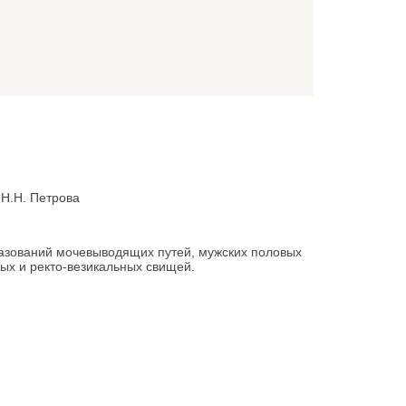
Н.Н. Петрова
разований мочевыводящих путей, мужских половых
ных и ректо-везикальных свищей.