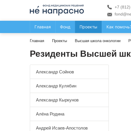
+7 (812)
fond@ne
Главная
Фонд
Проекты
Как помочь
Главная
Проекты
Высшая школа онкологии
Р
Резиденты Высшей шк
Александр Сойнов
Александр Кулябин
Александр Кыркунов
Алёна Родина
Андрей Исаев-Апостолов