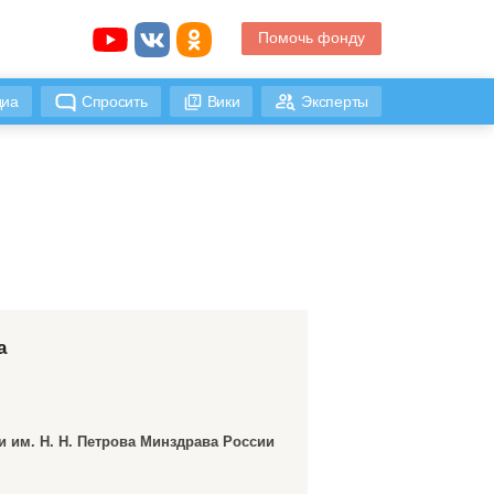
Помочь фонду
иа
Спросить
Вики
Эксперты
а
 им. Н. Н. Петрова Минздрава России