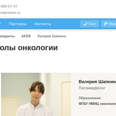
 468-57-97
naprasno.ru
?
Партнеры
Контакты
Тест
Мед
езиденты
44328
Валерия Шапкина
олы онкологии
Валерия Шапкин
Патоморфолог
Образование
ФГБУ НМИЦ онкологии