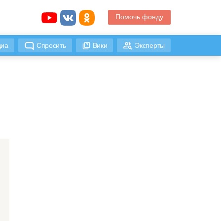
Помочь фонду
иа
Спросить
Вики
Эксперты