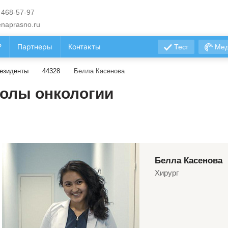
 468-57-97
naprasno.ru
?
Партнеры
Контакты
Тест
Мед
езиденты
44328
Белла Касенова
олы онкологии
Белла Касенова
Хирург