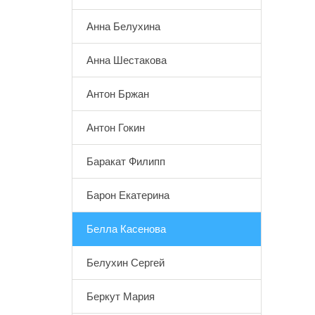
Анна Белухина
Анна Шестакова
Антон Бржан
Антон Гокин
Баракат Филипп
Барон Екатерина
Белла Касенова
Белухин Сергей
Беркут Мария