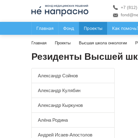
+7 (812)
fond@ne
Главная
Фонд
Проекты
Как помочь
Главная
Проекты
Высшая школа онкологии
Р
Резиденты Высшей шк
Александр Сойнов
Александр Кулябин
Александр Кыркунов
Алёна Родина
Андрей Исаев-Апостолов