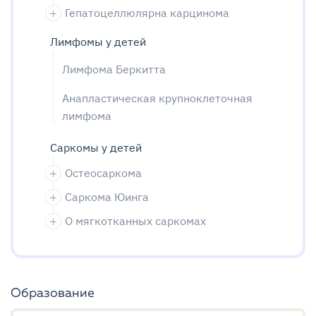
Гепатоцеллюлярна карцинома
Лимфомы у детей
Лимфома Беркитта
Анапластическая крупноклеточная
лимфома
Саркомы у детей
Остеосаркома
Саркома Юинга
О мягкотканных саркомах
Образование