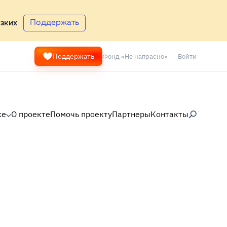
Поддержать
зких
Фонд «Не напрасно»
Войти
Поддержать
ке
О проекте
Помочь проекту
Партнеры
Контакты