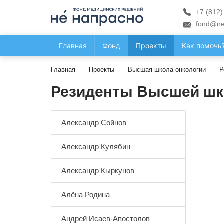
+7 (812)
fond@ne
Главная
Фонд
Проекты
Как помочь
Главная
Проекты
Высшая школа онкологии
Р
Резиденты Высшей шк
Александр Сойнов
Александр Кулябин
Александр Кыркунов
Алёна Родина
Андрей Исаев-Апостолов