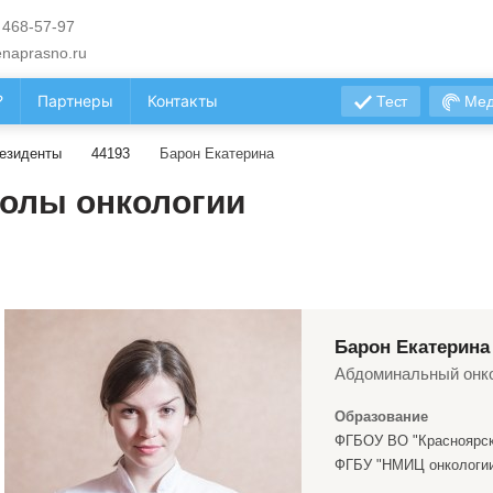
 468-57-97
naprasno.ru
?
Партнеры
Контакты
Тест
Мед
езиденты
44193
Барон Екатерина
олы онкологии
Барон Екатерина
Абдоминальный онк
Образование
ФГБОУ ВО "Красноярск
ФГБУ "НМИЦ онкологии 