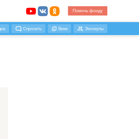
Помочь фонду
иа
Спросить
Вики
Эксперты