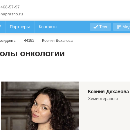
 468-57-97
naprasno.ru
?
Партнеры
Контакты
Тест
Мед
езиденты
44193
Ксения Деханова
олы онкологии
Ксения Деханова
Химиотерапевт