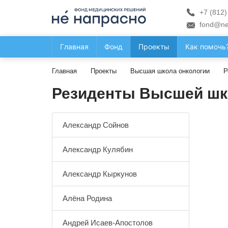
+7 (812)
fond@ne
Главная
Фонд
Проекты
Как помочь
Главная
Проекты
Высшая школа онкологии
Р
Резиденты Высшей шк
Александр Сойнов
Александр Кулябин
Александр Кыркунов
Алёна Родина
Андрей Исаев-Апостолов