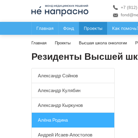
+7 (812)
fond@ne
Главная
Фонд
Проекты
Как помочь
Главная
Проекты
Высшая школа онкологии
Р
Резиденты Высшей шк
Александр Сойнов
Александр Кулябин
Александр Кыркунов
Алёна Родина
Андрей Исаев-Апостолов