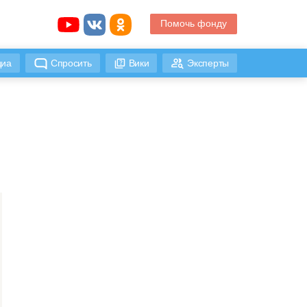
Помочь фонду
иа
Спросить
Вики
Эксперты