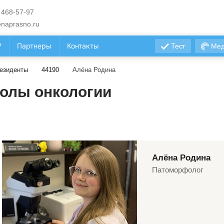
 468-57-97
naprasno.ru
?
Партнеры
Контакты
Тест
Мед
езиденты
44190
Алёна Родина
олы онкологии
Алёна Родина
Патоморфолог