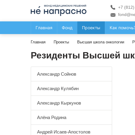
+7 (812)
fond@ne
Главная
Фонд
Проекты
Как помочь
Главная
Проекты
Высшая школа онкологии
Р
Резиденты Высшей шк
Александр Сойнов
Александр Кулябин
Александр Кыркунов
Алёна Родина
Андрей Исаев-Апостолов