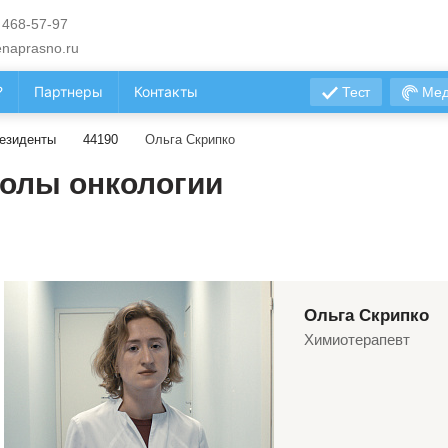
 468-57-97
naprasno.ru
?
Партнеры
Контакты
Тест
Мед
езиденты
44190
Ольга Скрипко
олы онкологии
Ольга Скрипко
Химиотерапевт