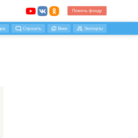
Помочь фонду
иа
Спросить
Вики
Эксперты