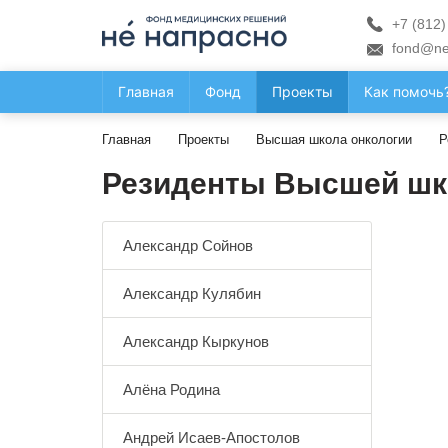
+7 (812)
fond@ne
Главная
Фонд
Проекты
Как помочь
Главная
Проекты
Высшая школа онкологии
Р
Резиденты Высшей шк
Александр Сойнов
Александр Кулябин
Александр Кыркунов
Алёна Родина
Андрей Исаев-Апостолов