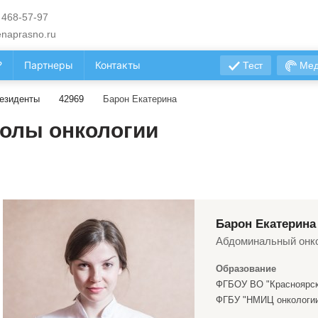
 468-57-97
naprasno.ru
?
Партнеры
Контакты
Тест
Мед
езиденты
42969
Барон Екатерина
олы онкологии
Барон Екатерина
Абдоминальный онк
Образование
ФГБОУ ВО "Красноярск
ФГБУ "НМИЦ онкологии 