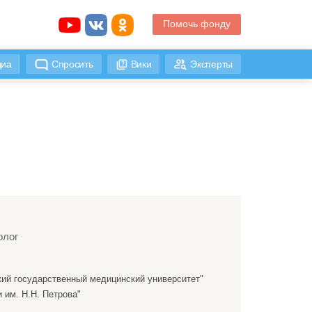
Помочь фонду
иа
Спросить
Вики
Эксперты
олог
ий государственный медицинский университет"
им. Н.Н. Петрова"