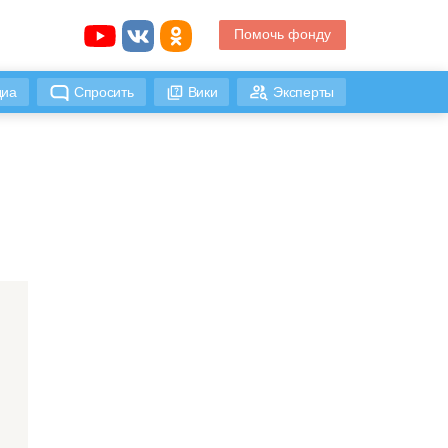
Помочь фонду
иа
Спросить
Вики
Эксперты