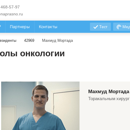
 468-57-97
naprasno.ru
?
Партнеры
Контакты
Тест
Мед
езиденты
42969
Махмуд Мортада
олы онкологии
Махмуд Мортада
Торакальным хирург