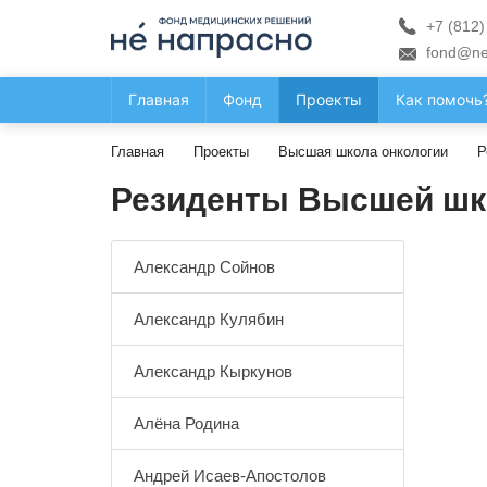
+7 (812)
fond@ne
Главная
Фонд
Проекты
Как помочь
Главная
Проекты
Высшая школа онкологии
Р
Резиденты Высшей шк
Александр Сойнов
Александр Кулябин
Александр Кыркунов
Алёна Родина
Андрей Исаев-Апостолов