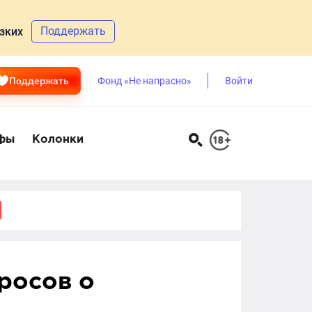
Поддержать
зких
Поддержать
Фонд «Не напрасно»
Войти
фы
Колонки
просов о