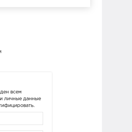
и
ден всем
ши личные данные
нтифицировать.