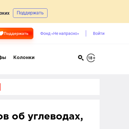
Поддержать
зких
Поддержать
Фонд «Не напрасно»
Войти
фы
Колонки
в об углеводах,