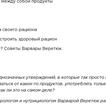
 между собой продукты
я
 своего рациона
строить здоровый рацион
е? Советы Варвары Веретюк
днозначных утверждений, в которые так просто 
ться от каких-то продуктов, употреблять толь
ак ли это на самом деле?
терологом и нутрициологом Варварой Веретюк р