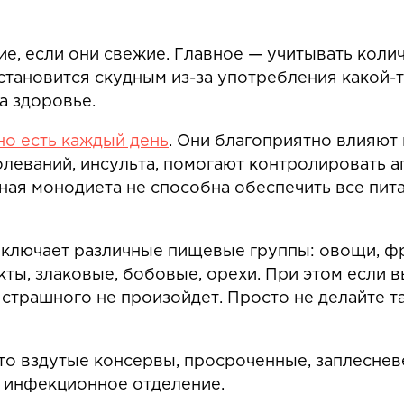
с разовым или регулярным пожертвованием
.
, если они свежие. Главное — учитывать колич
тановится скудным из-за употребления какой-т
на здоровье.
о есть каждый день
. Они благоприятно влияют
леваний, инсульта, помогают контролировать ап
ная монодиета не способна обеспечить все пит
ключает различные пищевые группы: овощи, фр
ы, злаковые, бобовые, орехи. При этом если в
о страшного не произойдет. Просто не делайте 
то вздутые консервы, просроченные, заплеснев
в инфекционное отделение.