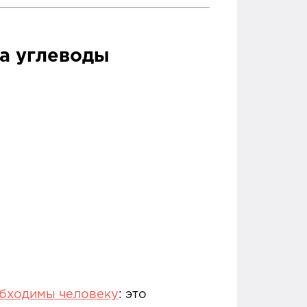
на углеводы
обходимы человеку
: это