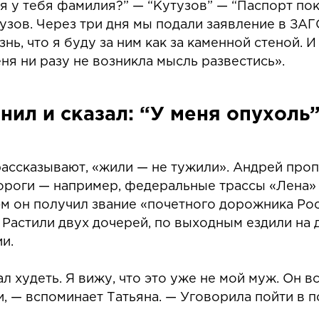
 у тебя фамилия?” — “Кутузов” — “Паспорт пока
зов. Через три дня мы подали заявление в ЗАГС
, что я буду за ним как за каменной стеной. 
еня ни разу не возникла мысль развестись».
ил и сказал: “У меня опухоль”
рассказывают, «жили — не тужили». Андрей проп
роги — например, федеральные трассы «Лена» 
6-м он получил звание «почетного дорожника Рос
 Растили двух дочерей, по выходным ездили на 
и.
 худеть. Я вижу, что это уже не мой муж. Он вс
ги, — вспоминает Татьяна. — Уговорила пойти в 