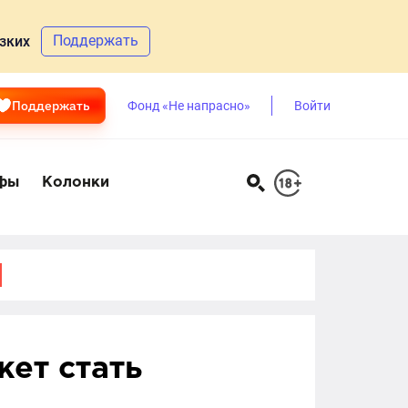
Поддержать
зких
Поддержать
Фонд «Не напрасно»
Войти
фы
Колонки
жет стать