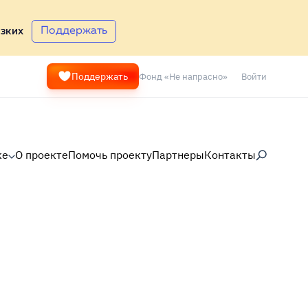
Поддержать
зких
Фонд «Не напрасно»
Войти
Поддержать
ке
О проекте
Помочь проекту
Партнеры
Контакты