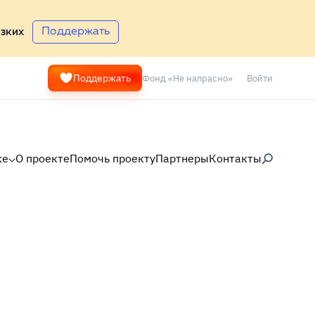
Поддержать
зких
Фонд «Не напрасно»
Войти
Поддержать
ке
О проекте
Помочь проекту
Партнеры
Контакты