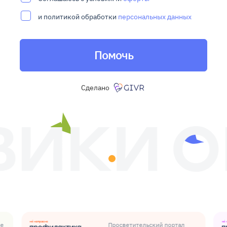
и политикой обработки
персональных данных
Помочь
Сделано
ые
Просветительский портал