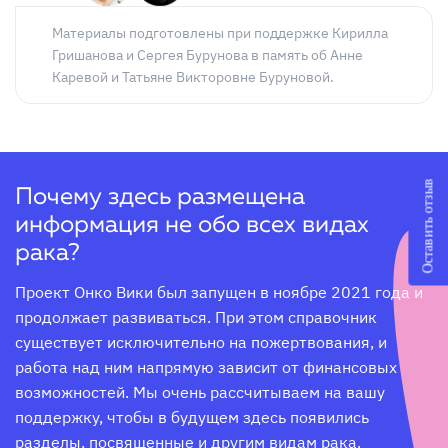
Материалы подготовлены при поддержке Кирилла
Гришанова и Сергея Бурунова в память об Анне
Каревой и Татьяне Викторовне Буруновой.
Оставить отзыв
Почему здесь размещена
информация не обо всех видах
рака?
Проект Онко Вики был запущен в ноябре 2021 года и 
продолжает развиваться. При этом справочник 
существует исключительно на пожертвования, и 
работа над ним напрямую зависит от финансовых 
возможностей. Мы очень рассчитываем на вашу 
поддержку, чтобы в будущем здесь появились 
разделы, посвященные и другим видам рака.