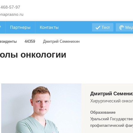
 468-57-97
naprasno.ru
?
Партнеры
Контакты
Тест
Мед
езиденты
44359
Дмитрий Семенихин
олы онкологии
Дмитрий Семени
Хирургический онкол
Образование
Уральский Государстве
профилактический факу