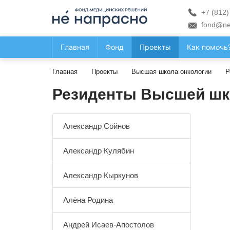
+7 (812)
fond@ne
Главная
Фонд
Проекты
Как помочь
Главная
Проекты
Высшая школа онкологии
Р
Резиденты Высшей шк
Александр Сойнов
Александр Кулябин
Александр Кыркунов
Алёна Родина
Андрей Исаев-Апостолов