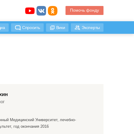
Помочь фонду
иа
Спросить
Вики
Эксперты
хин
ог
нный Медицинский Университет, лечебно-
льтет, год окончания 2016