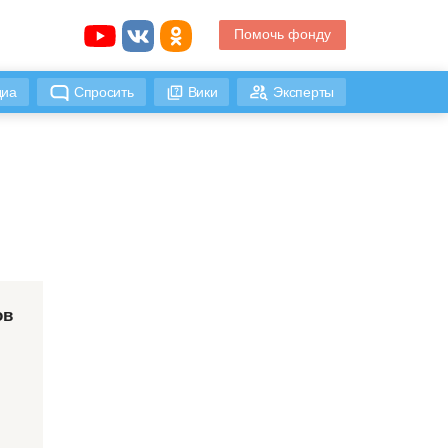
Помочь фонду
иа
Спросить
Вики
Эксперты
ов