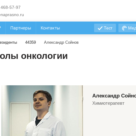
 468-57-97
naprasno.ru
?
Партнеры
Контакты
Тест
Мед
езиденты
44359
Александр Сойнов
олы онкологии
Александр Сойн
Химиотерапевт