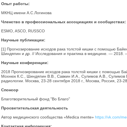
Опыт работы:
МКНЦ имени А.С.Логинова
Членство в профессиональных ассоциациях и сообществах:
ESMO, ASCO, RUSSCO
Научные публикации:
[1] Прогнозирование исходов рака толстой кишки с помощью Байесов
Шиндяпин и др. // Исследования и практика в медицине. — 2018. —
Научные конференции:
2018 Прогнозирование исходов рака толстой кишки с помощью Байе
Мохнюк К.С., Шиндяпин В.В., Савкин И.А., Сулимов А.В., Сулимо
радиологии. Москва, 23-28 сентября 2018 г., Москва, Россия, 23-2
Спонсор
Благотворительный фонд "Во Благо"
Просветительская деятельность
Автор медицинского сообщества «Medica mente»
https://vk.com/m
Контактная информация: