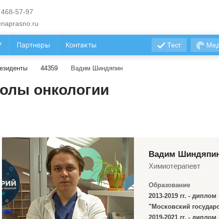
 468-57-97
naprasno.ru
?
Партнеры
Контакты
Тест
Мед
езиденты
44359
Вадим Шиндяпин
олы онкологии
Вадим Шиндяпи
Химиотерапевт
Образование
2013-2019 гг. - дипл
"Московский государ
2019-2021 гг. - дипл