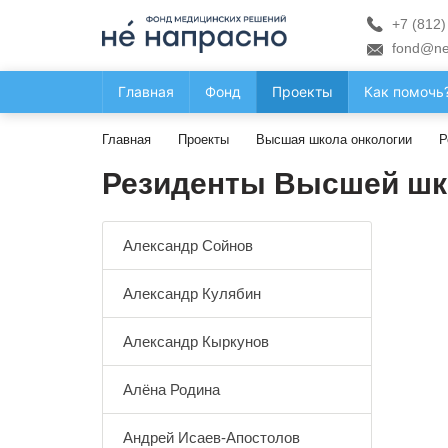
+7 (812)
fond@ne
Главная
Фонд
Проекты
Как помочь
Главная
Проекты
Высшая школа онкологии
Р
Резиденты Высшей шк
Александр Сойнов
Александр Кулябин
Александр Кыркунов
Алёна Родина
Андрей Исаев-Апостолов