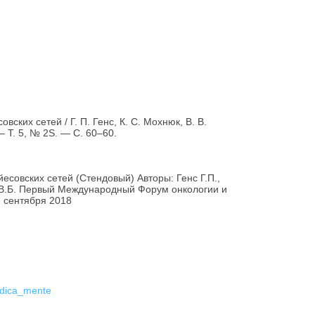
ских сетей / Г. П. Генс, К. С. Мохнюк, В. В.
 Т. 5, № 2S. — С. 60–60.
совских сетей (Стендовый) Авторы: Генс Г.П.,
в В.Б. Первый Международный Форум онкологии и
8 сентября 2018
edica_mente