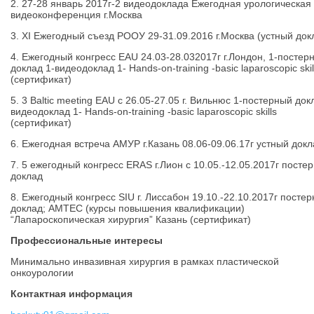
2. 27-28 январь 2017г-2 видеодоклада Ежегодная урологическая
видеоконференция г.Москва
3. XI Ежегодный съезд РООУ 29-31.09.2016 г.Москва (устный до
4. Ежегодный конгресс EAU 24.03-28.032017г г.Лондон, 1-постер
доклад 1-видеодоклад 1- Hands-on-training -basic laparoscopic skil
(сертификат)
5. 3 Baltic meeting EAU с 26.05-27.05 г. Вильнюс 1-постерный док
видеодоклад 1- Hands-on-training -basic laparoscopic skills
(сертификат)
6. Ежегодная встреча АМУР г.Казань 08.06-09.06.17г устный док
7. 5 ежегодный конгресс ERAS г.Лион с 10.05.-12.05.2017г посте
доклад
8. Ежегодный конгресс SIU г. Лиссабон 19.10.-22.10.2017г посте
доклад; AMTEC (курсы повышения квалификации)
“Лапароскопическая хирургия” Казань (сертификат)
Профессиональные интересы
Минимально инвазивная хирургия в рамках пластической
онкоурологии
Контактная информация