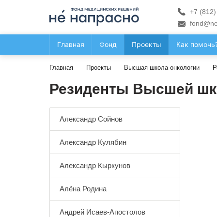
+7 (812)
fond@ne
Главная
Фонд
Проекты
Как помочь
Главная
Проекты
Высшая школа онкологии
Р
Резиденты Высшей шк
Александр Сойнов
Александр Кулябин
Александр Кыркунов
Алёна Родина
Андрей Исаев-Апостолов