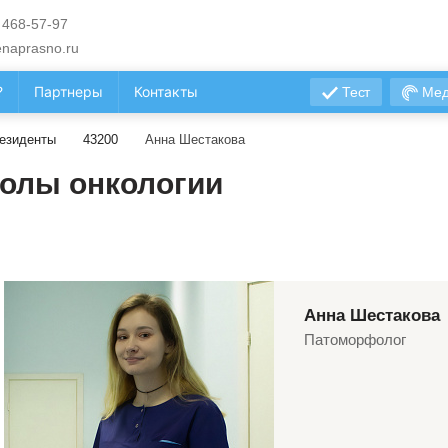
 468-57-97
naprasno.ru
?
Партнеры
Контакты
Тест
Мед
езиденты
43200
Анна Шестакова
олы онкологии
Анна Шестакова
Патоморфолог