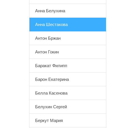
Анна Белухина
Анна Шестакова
Антон Бржан
Антон Гокин
Баракат Филипп
Барон Екатерина
Белла Касенова
Белухин Сергей
Беркут Мария