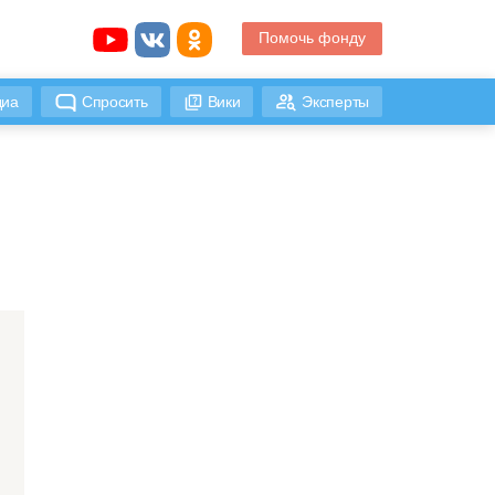
Помочь фонду
иа
Спросить
Вики
Эксперты