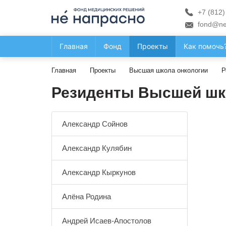
+7 (812)
fond@ne
Главная
Фонд
Проекты
Как помочь
Главная
Проекты
Высшая школа онкологии
Р
Резиденты Высшей шк
Александр Сойнов
Александр Кулябин
Александр Кыркунов
Алёна Родина
Андрей Исаев-Апостолов