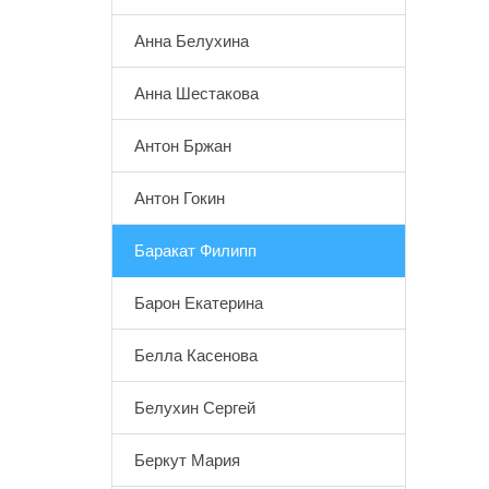
Анна Белухина
Анна Шестакова
Антон Бржан
Антон Гокин
Баракат Филипп
Барон Екатерина
Белла Касенова
Белухин Сергей
Беркут Мария