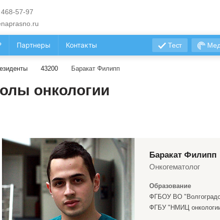
 468-57-97
naprasno.ru
?
Партнеры
Контакты
Тест
Мед
езиденты
43200
Баракат Филипп
олы онкологии
Баракат Филипп
Онкогематолог
Образование
ФГБОУ ВО "Волгоградс
ФГБУ "НМИЦ онкологии 