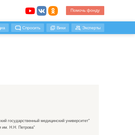
Помочь фонду
иа
Спросить
Вики
Эксперты
кий государственный медицинский университет"
им. Н.Н. Петрова"