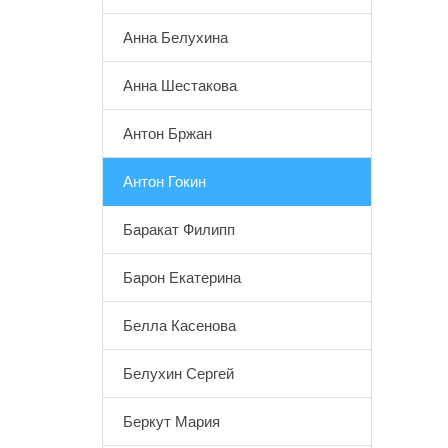
Анна Белухина
Анна Шестакова
Антон Бржан
Антон Гокин
Баракат Филипп
Барон Екатерина
Белла Касенова
Белухин Сергей
Беркут Мария