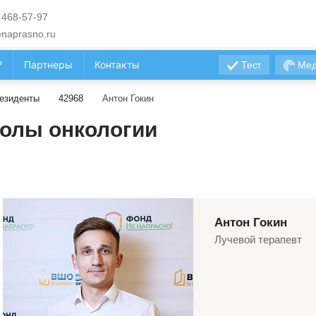
 468-57-97
naprasno.ru
?
Партнеры
Контакты
Тест
Мед
езиденты
42968
Антон Гокин
олы онкологии
Антон Гокин
Лучевой терапевт