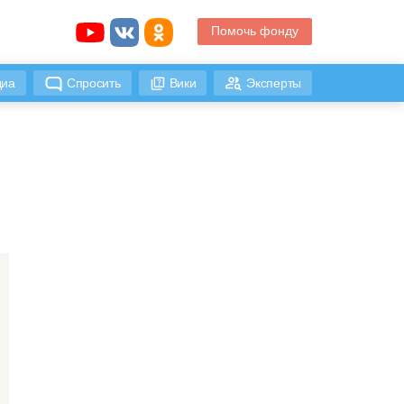
Помочь фонду
иа
Спросить
Вики
Эксперты