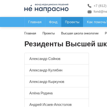
+7 (812)
fond@ne
Главная
Фонд
Проекты
Как помочь
Главная
Проекты
Высшая школа онкологии
Р
Резиденты Высшей шк
Александр Сойнов
Александр Кулябин
Александр Кыркунов
Алёна Родина
Андрей Исаев-Апостолов