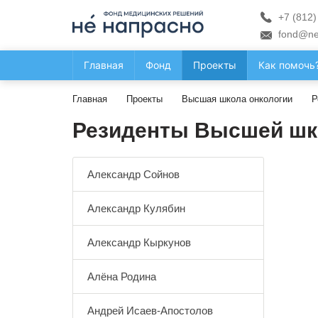
+7 (812)
fond@ne
Главная
Фонд
Проекты
Как помочь
Главная
Проекты
Высшая школа онкологии
Р
Резиденты Высшей шк
Александр Сойнов
Александр Кулябин
Александр Кыркунов
Алёна Родина
Андрей Исаев-Апостолов