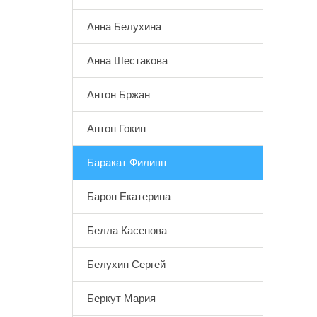
Анна Белухина
Анна Шестакова
Антон Бржан
Антон Гокин
Баракат Филипп
Барон Екатерина
Белла Касенова
Белухин Сергей
Беркут Мария