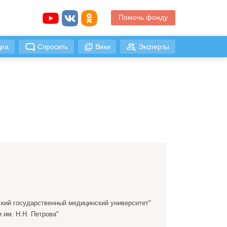
Помочь фонду
иа
Спросить
Вики
Эксперты
кий государственный медицинский университет"
им. Н.Н. Петрова"