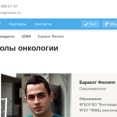
 468-57-97
naprasno.ru
?
Партнеры
Контакты
Тест
Мед
езиденты
42968
Баракат Филипп
олы онкологии
Баракат Филипп
Онкогематолог
Образование
ФГБОУ ВО "Волгоградс
ФГБУ "НМИЦ онкологии 