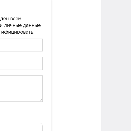
ден всем
ши личные данные
нтифицировать.