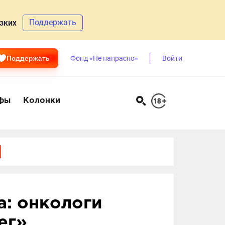
Поддержать
зких
Поддержать
Фонд «Не напрасно»
Войти
фы
Колонки
а: онкологи
ег»