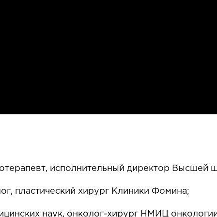
отерапевт, исполнительный директор Высшей ш
ог, пластический хирург Клиники Фомина;
ицинских наук, онколог-хирург НМИЦ онкологии