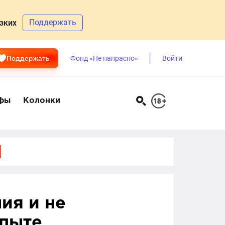
Поддержать
зких
Поддержать
Фонд «Не напрасно»
Войти
фы
Колонки
ия и не
опыте