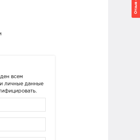
и
ден всем
ши личные данные
нтифицировать.