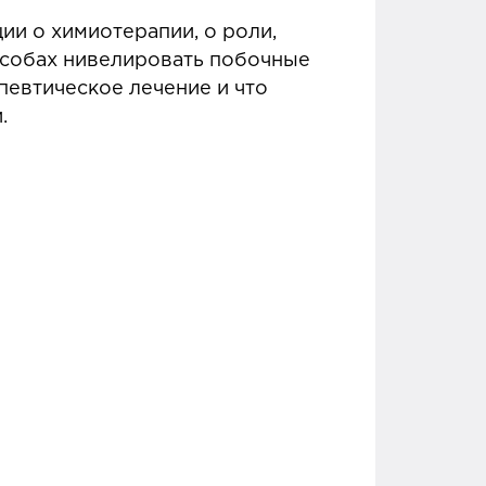
ии о химиотерапии, о роли,
пособах нивелировать побочные
певтическое лечение и что
и.