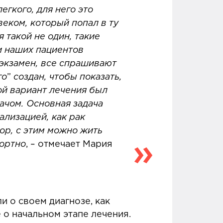
егкого, для него это
веком, который попал в ту
 такой не один, такие
 и наших пациентов
 экзамен, все спрашивают
го
”
создан, чтобы показать,
кой вариант лечения был
ачом. Основная задача
ализацией, как рак
вор, с этим можно жить
фортно
, – отмечает Мария
и о своем диагнозе, как
 о начальном этапе лечения.