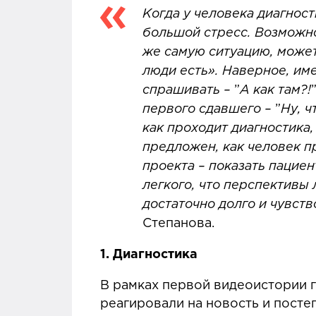
Когда у человека диагност
большой стресс. Возможнос
же самую ситуацию, может 
люди есть». Наверное, име
спрашивать –
”
А как там?!
первого сдавшего –
”
Ну, ч
как проходит диагностика,
предложен, как человек п
проекта – показать пациен
легкого, что перспективы 
достаточно долго и чувст
Степанова.
1.
Диагностика
В рамках первой видеоистории ге
реагировали на новость и посте