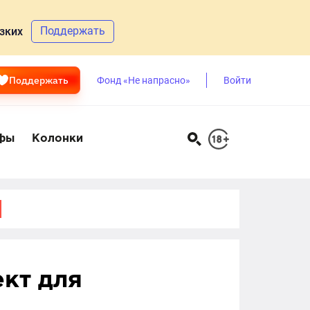
Поддержать
зких
Поддержать
Фонд «Не напрасно»
Войти
фы
Колонки
кт для