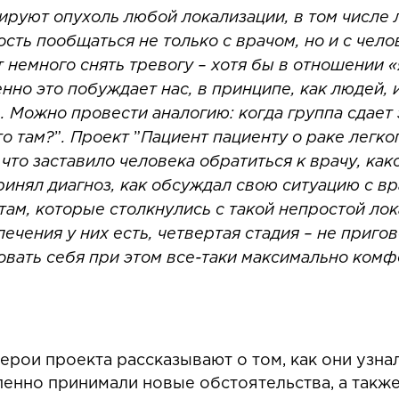
ируют опухоль любой локализации, в том числе л
ть пообщаться не только с врачом, но и с чело
немного снять тревогу – хотя бы в отношении «я
нно это побуждает нас, в принципе, как людей,
”
. Можно провести аналогию: когда группа сдает
то там?
”
. Проект
”
Пациент пациенту о раке легко
 что заставило человека обратиться к врачу, ка
ринял диагноз, как обсуждал свою ситуацию с вр
там, которые столкнулись с такой непростой лок
лечения у них есть, четвертая стадия – не приго
вовать себя при этом все-таки максимально ком
рои проекта рассказывают о том, как они узнал
пенно принимали новые обстоятельства, а также