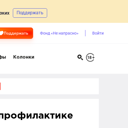
Поддержать
зких
Поддержать
Фонд «Не напрасно»
Войти
фы
Колонки
 профилактике