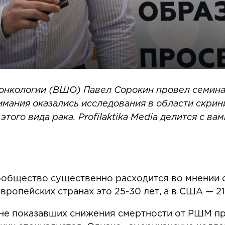
онкологии (ВШО) Павел Сорокин провел семина
имания оказались исследования в области скрин
того вида рака. Profilaktika Media делится с в
бщество существенно расходится во мнении о 
вропейских странах это 25-30 лет, а в США — 21
не показавших снижения смертности от РШМ при