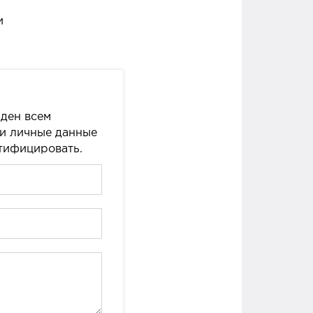
и
ден всем
ши личные данные
нтифицировать.