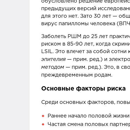
обусловлено решение европейск
предыдущих версий исследовани
для этого нет. Зато 30 лет — о
вирус папилломы человека (ВПЧ
Заболеть РШМ до 25 лет практич
риском в 85-90 лет, когда скрин
LSIL. Это влечет за собой сотни 
эпителия
— прим. ред.) и электр
методом
— прим. ред.). Это, в с
преждевременным родам.
Основные факторы риска
Среди основных факторов, пов
Раннее начало половой жизни
Частая смена половых партне