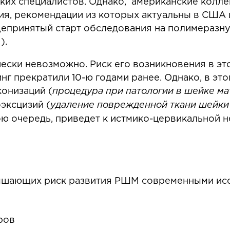
их специалистов. Однако, американские колле
я, рекомендации из которых актуальны в США 
бщепринятый старт обследования на полимеразн
).
ески невозможно. Риск его возникновения в эт
инг прекратили 10-ю годами ранее. Однако, в эт
конизаций (
процедура при патологии в шейке ма
оэксцизий (
удаление поврежденной ткани шейки
вою очередь, приведет к истмико-цервикальной 
ышающих риск развития РШМ современными ис
ров