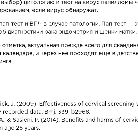
на выбор) цитологию и тест на вирус папилломы
ированием, если вирус обнаружат.
 пап-тест и ВПЧ в случае патологии. Пап-тест — 
б диагностики рака эндометрия и шейки матки. 
- отметка, актуальная прежде всего для скандин
 календаре, и через нее проходят еще в детств
инга.
uzick, J. (2009). Effectiveness of cervical screenin
y recorded data. Bmj, 339, b2968.
 A., & Sasieni, P. (2014). Benefits and harms of cer
m age 25 years.