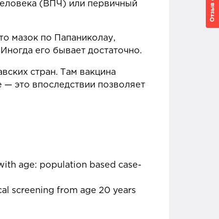
 человека (ВПЧ) или первичный
это мазок по Папаниколау,
Иногда его бывает достаточно.
авских стран. Там вакцина
е — это впоследствии позволяет
g with age: population based case-
vical screening from age 20 years