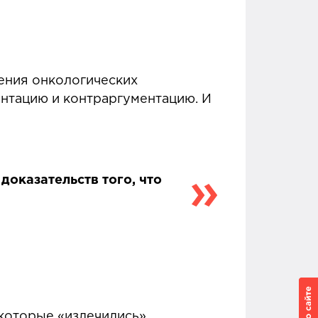
ения онкологических
ментацию и контраргументацию. И
доказательств того, что
, которые «излечились»