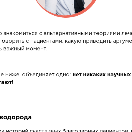
о знакомиться с альтернативными теориями леч
м говорить с пациентами, какую приводить аргу
ь важный момент.
е ниже, объединяет одно:
нет никаких научных 
тают
!
 водорода
рник историй счастливых благодарных пациентов