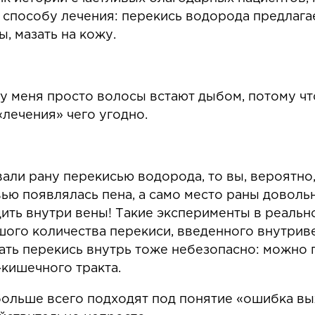
способу лечения: перекись водорода предлагае
ы, мазать на кожу.
 у меня просто волосы встают дыбом, потому что
лечения» чего угодно.
али рану перекисью водорода, то вы, вероятно,
вью появлялась пена, а само место раны довол
дить внутри вены! Такие эксперименты в реально
шого количества перекиси, введенного внутриве
мать перекись внутрь тоже небезопасно: можно 
кишечного тракта.
больше всего подходят под понятие «ошибка вы