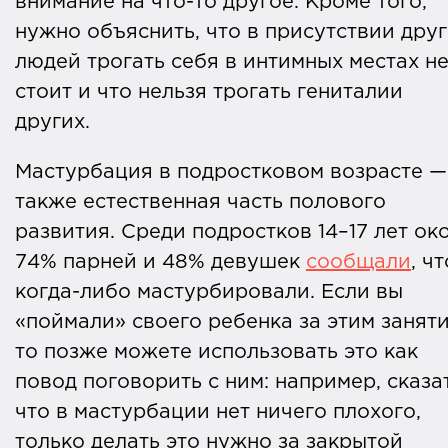
внимание на что-то другое. Кроме того,
читают 160 тысяч человек.
нужно объяснить, что в присутствии дру
Пожалуйста, поддержите нас разовым
людей трогать себя в интимных местах н
или регулярным пожертвованием
.
стоит и что нельзя трогать гениталии
других.
Мастурбация в подростковом возрасте —
также естественная часть полового
развития. Среди подростков 14–17 лет ок
74% парней и 48% девушек
сообщали
, чт
когда-либо мастурбировали. Если вы
«поймали» своего ребенка за этим заняти
то позже можете использовать это как
повод поговорить с ним: например, сказат
что в мастурбации нет ничего плохого,
только делать это нужно за закрытой