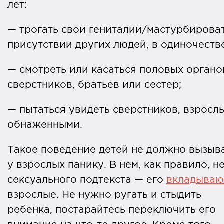
лет:
Ежемесячные расходы «Профилактики
— трогать свои гениталии/мастурбироват
Медиа» составляют в среднем 280 тыся
присутствии других людей, в одиночестве
рублей: это работа авторов, научных и
литературных редакторов, иллюстрато
— смотреть или касаться половых органо
и дизайнера, а также техническая
сверстников, братьев или сестер;
поддержка сайта.
— пытаться увидеть сверстников, взросл
Уже 6 лет мы рассказываем о способах
обнаженными.
сохранить здоровье и новых
Такое поведение детей не должно вызыв
возможностях лечения рака, делимся
у взрослых панику. В нем, как правило, н
реальными историями людей, чей опыт
сексуального подтекста — его
вкладываю
может помочь принять диагноз и найти
взрослые. Не нужно ругать и стыдить
нужные решения. Статьи на
ребенка, постарайтесь переключить его
«Профилактике Медиа» каждый месяц