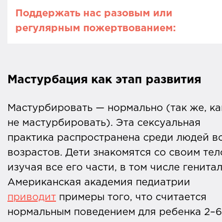
Поддержать нас разовым или
регулярным пожертвованием:
Вы читаете издание «Профилактика
Медиа». Это просветительский проект
Мастурбация как этап развития
фонда «Не напрасно» — некоммерческо
организации, которая поддерживает
Мастурбировать — нормально (так же, ка
людей по вопросам онкологии и
не мастурбировать). Эта сексуальная
здоровья, а также обучает молодых
практика распространена среди людей в
онкологов.
возрастов. Дети знакомятся со своим тел
изучая все его части, в том числе генита
Все наши тексты выходят благодаря
Американская академия педиатрии
читателям, которые переводят
приводит
примеры того, что считается
пожертвования на работу нашей
нормальным поведением для ребенка 2–6
редакции
.