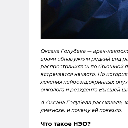
Оксана Голубева — врач-невроло
врачи обнаружили редкий вид ра
распространилась по брюшной по
встречается нечасто. Но история
лечения нейроэндокринных опухо
онколога и резидента Высшей ш
А Оксана Голубева рассказала, к
диагнозе, и почему ей повезло.
Что такое НЭО?