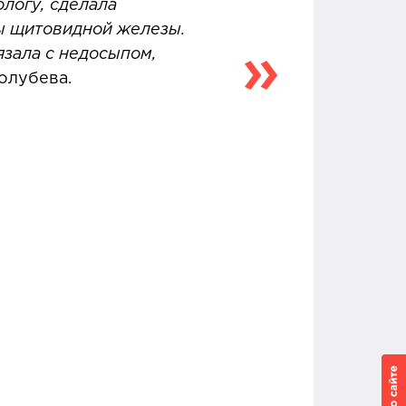
ологу, сделала
ны щитовидной железы.
зала с недосыпом,
Голубева.