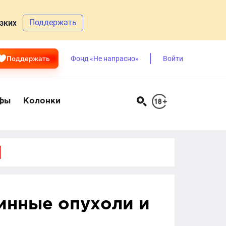
Поддержать
зких
Поддержать
Фонд «Не напрасно»
Войти
фы
Колонки
инные опухоли и