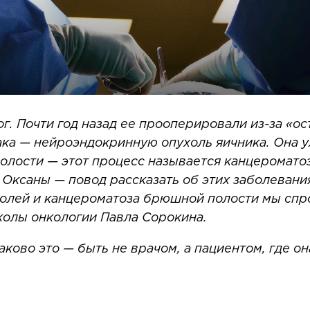
г. Почти год назад ее прооперировали из-за «ос
ка — нейроэндокринную опухоль яичника. Она у
лости — этот процесс называется канцероматоз
 Оксаны — повод рассказать об этих заболевани
лей и канцероматоза брюшной полости мы спрос
колы онкологии Павла Сорокина.
аково это — быть не врачом, а пациентом, где 