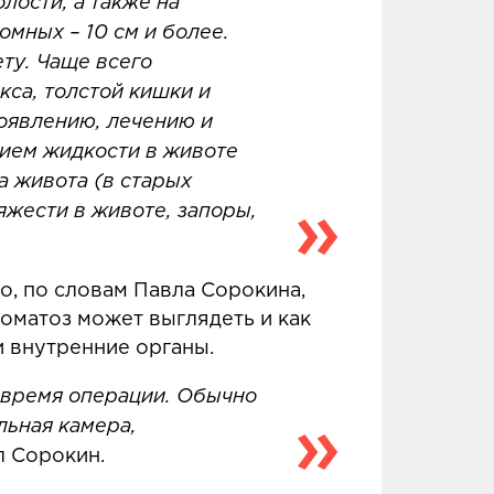
лости, а также на
мных – 10 см и более.
ту. Чаще всего
са, толстой кишки и
роявлению, лечению и
нием жидкости в животе
а живота (в старых
яжести в животе, запоры,
о, по словам Павла Сорокина,
роматоз может выглядеть и как
и внутренние органы.
 время операции. Обычно
льная камера,
л Сорокин.