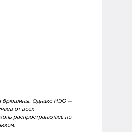
тоз брюшины. Однако НЭО —
учаев от всех
ухоль распространилась по
ником.