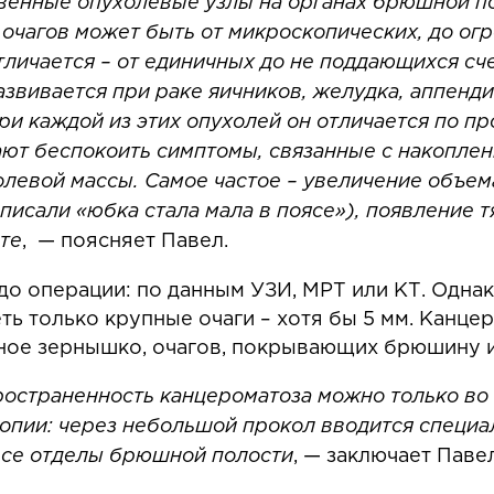
твенные опухолевые узлы на органах брюшной по
очагов может быть от микроскопических, до огро
тличается – от единичных до не поддающихся сче
вивается при раке яичников, желудка, аппендик
и каждой из этих опухолей он отличается по п
ают беспокоить симптомы, связанные с накопле
олевой массы. Самое частое – увеличение объем
писали «юбка стала мала в поясе»), появление т
те
, — поясняет Павел.
до операции: по данным УЗИ, МРТ или КТ. Однак
ть только крупные очаги – хотя бы 5 мм. Канце
яное зернышко, очагов, покрывающих брюшину 
ространенность канцероматоза можно только во
копии: через небольшой прокол вводится специа
все отделы брюшной полости
, — заключает Паве