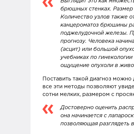
Вы
глядит это как множес
брюшных стенках. Размер 
Количество узлов также о
канцероматоз брюшины раз
поджелудочной железы. Пр
прогнозу. Человека начин
(асцит) или большой опух
учебниках по гинекологии 
ощущение опухоли в живо
Поставить такой диагноз можно 
все эти методы позволяют увиде
сотни мелких, размером с прос
Достоверно оценить расп
она начинается с лапарос
позволяющая разглядеть 