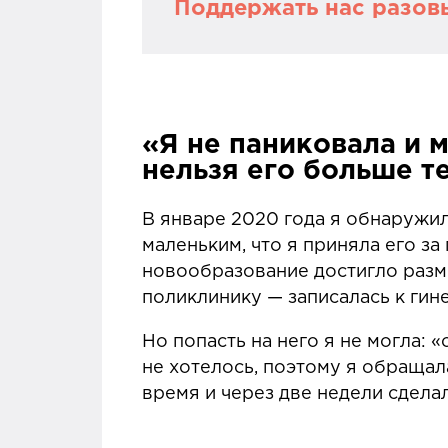
Поддержать нас разов
Вы читаете издание «Профил
напрасно» — некоммерческой
онкологии и здоровья, а так
«Я не паниковала и 
нельзя его больше т
Все наши тексты выходят бл
работу нашей редакции
.
В январе 2020 года я обнаружил
маленьким, что я приняла его за
Ежемесячные расходы «Профи
новообразование достигло разме
работа авторов, научных и л
поликлинику — записалась к гин
техническая поддержка сайта
Но попасть на него я не могла:
Уже 6 лет мы рассказываем 
не хотелось, поэтому я обращала
рака, делимся реальными ист
время и через две недели сдела
нужные решения. Статьи на 
Пожалуйста, поддержите на