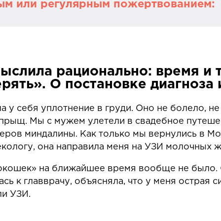
ым или регулярным пожертвованием:
актика Медиа». Это просветительский проект ф
 организации, которая поддерживает людей по
же обучает молодых онкологов.
мыслила рационально: время и 
ерять». О постановке диагноза 
агодаря читателям, которые переводят пожер
а у себя уплотнение в груди. Оно не болело, не
 прыщ. Мы с мужем улетели в свадебное путешес
лактики Медиа» составляют в среднем 280 тыс
ров миндалины. Как только мы вернулись в Мо
итературных редакторов, иллюстратора и дизайн
екологу, она направила меня на УЗИ молочных 
.
 «окошек» на ближайшее время вообще не было.
о способах сохранить здоровье и новых возмож
сь к главврачу, объясняла, что у меня острая 
ориями людей, чей опыт может помочь принять 
ли УЗИ.
«Профилактике Медиа» каждый месяц читают 160
с разовым или регулярным пожертвованием
.