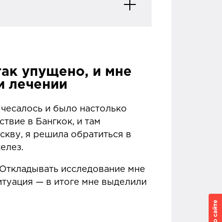
онда «Не
 вопросам
так упущено, и мне
и лечении
твования на
 чесалось и было настолько
твие в Бангкок, и там
яч рублей: это
скву, я решила обратиться в
ера, а также
желез.
 Откладывать исследование мне
ностях лечения
ситуация — в итоге мне выделили
диагноз и найти
 тысяч человек.