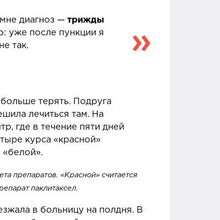
 мне диагноз —
трижды
о: уже после пункции я
не так.
 больше терять. Подруга
ешила лечиться там. На
р, где в течение пяти дней
етыре курса «красной»
в «белой».
ета препаратов. «Красной» считается
репарат паклитаксел.
езжала в больницу на полдня. В