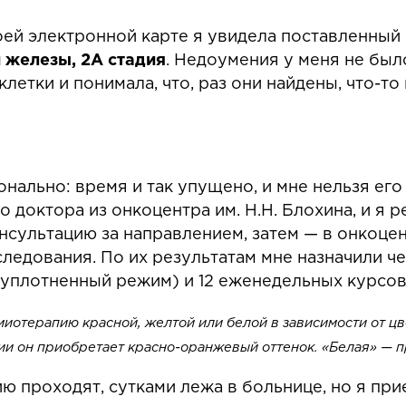
оей электронной карте я увидела поставленный
 железы, 2А стадия
. Недоумения у меня не был
летки и понимала, что, раз они найдены, что-то 
онально: время и так упущено, и мне нельзя его
 доктора из онкоцентра им. Н.Н. Блохина, и я р
ультацию за направлением, затем — в онкоцент
ледования. По их результатам мне назначили ч
(уплотненный режим) и 12 еженедельных курсо
иотерапию красной, желтой или белой в зависимости от цв
и он приобретает красно-оранжевый оттенок. «Белая» — п
ю проходят, сутками лежа в больнице, но я при