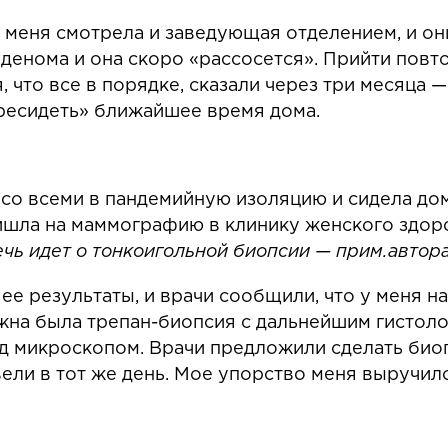
меня смотрела и заведующая отделением, и они
денома и она скоро «рассосется». Прийти повто
 что все в порядке, сказали через три месяца 
ересидеть» ближайшее время дома.
со всеми в пандемийную изоляцию и сидела до
ришла на маммографию в клинику женского здоро
ечь идет о тонкоигольной биопсии — прим.автор
ее результаты, и врачи сообщили, что у меня н
ужна была трепан-биопсия с дальнейшим гистол
д микроскопом. Врачи предложили сделать биоп
ели в тот же день. Мое упорство меня выручил