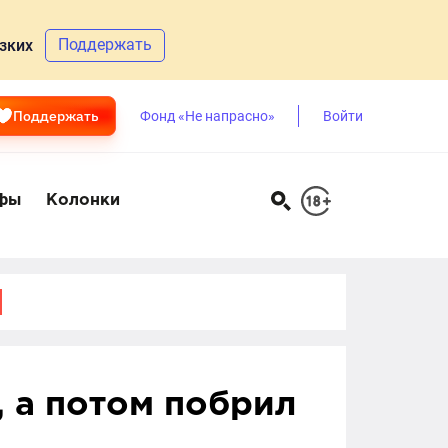
Поддержать
зких
Поддержать
Фонд «Не напрасно»
Войти
фы
Колонки
 а потом побрил