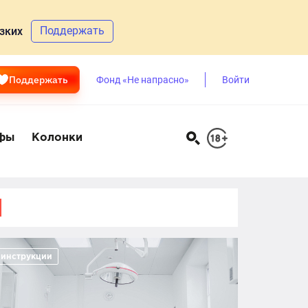
Поддержать
зких
Поддержать
Фонд «Не напрасно»
Войти
фы
Колонки
инструкции