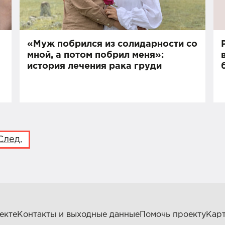
«Муж побрился из солидарности со
мной, а потом побрил меня»:
история лечения рака груди
След.
екте
Контакты и выходные данные
Помочь проекту
Карт