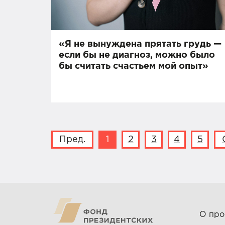
«Я не вынуждена прятать грудь —
если бы не диагноз, можно было
бы считать счастьем мой опыт»
Пред.
1
2
3
4
5
О про