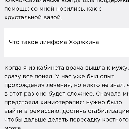
Южно-Сахалинске всегда шла поддержка
помощь: со мной носились, как с
хрустальной вазой.
Что такое лимфома Ходжкина
Лимфома Ходжкина — это системное
Когда я из кабинета врача вышла к мужу,
онкологическое заболевание,
сразу все понял. У нас уже был опыт
поражающее лимфатическую систему 
прохождения лечения, но никто не знал, 
часть иммунной системы организма,
в этот раз оно будет сложнее. Сначала м
борющейся с различными
предстояла химиотерапия: нужно было
микроорганизмами. При лимфоме
выйти в ремиссию, достичь стабилизации
Ходжкина лимфоциты, которые
чтобы дальше делать пересадку костного
относятся к белым кровяным клеткам
мозга.