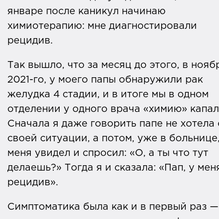
здоровья, а также обучает молодых
январе после каникул начинаю
онкологов.
химиотерапию: мне диагностировали
рецидив.
Все наши тексты выходят благодаря
читателям, которые переводят
Так вышло, что за месяц до этого, в нояб
пожертвования на работу нашей
2021-го, у моего папы обнаружили рак
редакции
.
желудка 4 стадии, и в итоге мы в одном
отделении у одного врача «химию» капал
Ежемесячные расходы «Профилактики
Сначала я даже говорить папе не хотела 
Медиа» составляют в среднем 280 тыся
своей ситуации, а потом, уже в больнице
рублей: это работа авторов, научных и
меня увидел и спросил: «О, а ты что тут
литературных редакторов, иллюстрато
делаешь?» Тогда я и сказала: «Пап, у мен
и дизайнера, а также техническая
рецидив».
поддержка сайта.
Симптоматика была как и в первый раз —
Уже 6 лет мы рассказываем о способах