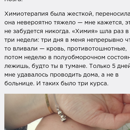
(лейкоцитам), выходят из-под контроля
Химиотерапия была жесткой, переносил
вызывая увеличение лимфатических
она невероятно тяжело — мне кажется, э
узлов во всем организме.
не забудется никогда. «Химия» шла раз в
Врачи
пока не знают точную причину,
три недели: три дня в меня непрерывно ч
почему возникает это заболевание. Ча
то вливали — кровь, противотошнотные,
всего оно встречается у молодых люде
потом неделю в полуобморочном состоя
— 20-34 лет.
лежишь, будто ты в тумане. Только 5 дне
мне удавалось проводить дома, а не в
До
80-90%
пациентов с классической
больнице. И таких было три курса.
лимфомой Ходжкина полностью
излечиваются на этапе 1 линии терапии.
Автор справки: Анна Емельянова