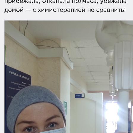
прибежала, откапала полчаса, убежала
домой — с химиотерапией не сравнить!