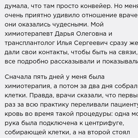
мягкую губчатую ткань, которая
думала, что там просто конвейер. Но мен
находится внутри костей нашего тела: в
очень приятно удивило отношение враче
грудине, ребрах, лопатках, костях таза 
они оказались чудесными. Мой
других.
химиотерапевт Дарья Олеговна и
трансплантолог Илья Сергеевич сразу ж
В костном мозге также содержится
дали свои контакты, чтобы быть на связи,
универсальный строительный материал
все подробно рассказывали и показывали
для производства трех компонентов
крови — тромбоцитов, лейкоцитов и
Сначала пять дней у меня была
эритроцитов. Этот строительный
химиотерапия, а потом за два дня собрал
материал называется гемопоэтическим
клетки. Правда, врачи сказали, что перв
стволовыми клетками, и именно их
раз за всю практику переливали пациент
переливают человеку, чтобы вылечить
кровь во время такой процедуры: одна м
его.
рука была подключена к центрифуге,
собирающей клетки, а на второй стоял
Пересадка (то есть трансплантация)