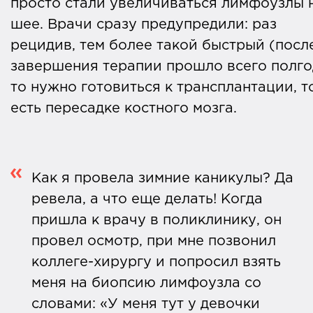
просто стали увеличиваться лимфоузлы 
сохранить здоровье и новых
шее. Врачи сразу предупредили: раз
возможностях лечения рака, делимся
рецидив, тем более такой быстрый (посл
реальными историями людей, чей опыт
завершения терапии прошло всего полго
может помочь принять диагноз и найти
то нужно готовиться к трансплантации, т
нужные решения. Статьи на
есть пересадке костного мозга.
«Профилактике Медиа» каждый месяц
читают 160 тысяч человек.
Пожалуйста, поддержите нас разовым
Как я провела зимние каникулы? Да
или регулярным пожертвованием
.
ревела, а что еще делать! Когда
пришла к врачу в поликлинику, он
провел осмотр, при мне позвонил
коллеге-хирургу и попросил взять
меня на биопсию лимфоузла со
словами: «У меня тут у девочки