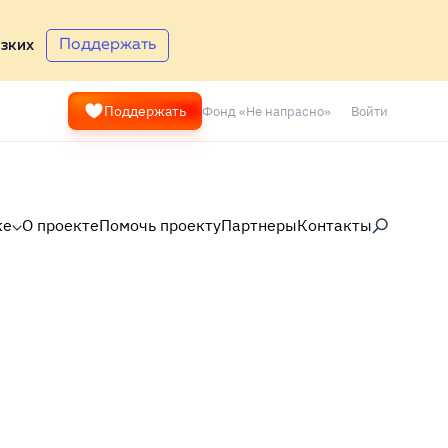
Поддержать
зких
Фонд «Не напрасно»
Войти
Поддержать
ке
О проекте
Помочь проекту
Партнеры
Контакты