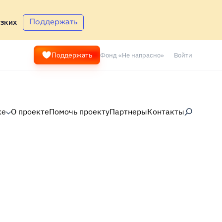
Поддержать
зких
Фонд «Не напрасно»
Войти
Поддержать
ке
О проекте
Помочь проекту
Партнеры
Контакты