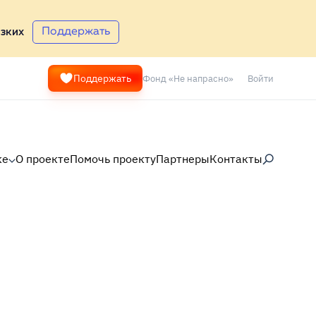
Поддержать
зких
Фонд «Не напрасно»
Войти
Поддержать
ке
О проекте
Помочь проекту
Партнеры
Контакты