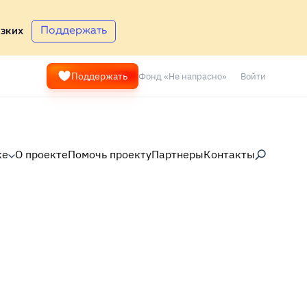
Поддержать
зких
Фонд «Не напрасно»
Войти
Поддержать
ке
О проекте
Помочь проекту
Партнеры
Контакты