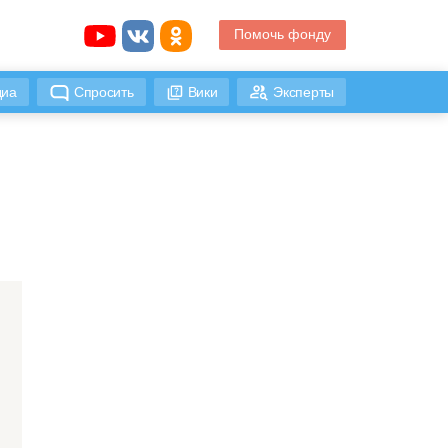
Помочь фонду
иа
Спросить
Вики
Эксперты