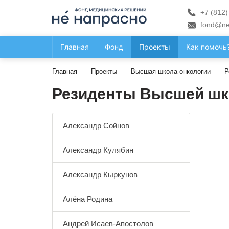
+7 (812)
fond@ne
Главная
Фонд
Проекты
Как помочь
Главная
Проекты
Высшая школа онкологии
Р
Резиденты Высшей шк
Александр Сойнов
Александр Кулябин
Александр Кыркунов
Алёна Родина
Андрей Исаев-Апостолов