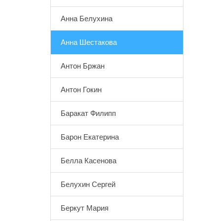
Анна Белухина
Анна Шестакова
Антон Бржан
Антон Гокин
Баракат Филипп
Барон Екатерина
Белла Касенова
Белухин Сергей
Беркут Мария