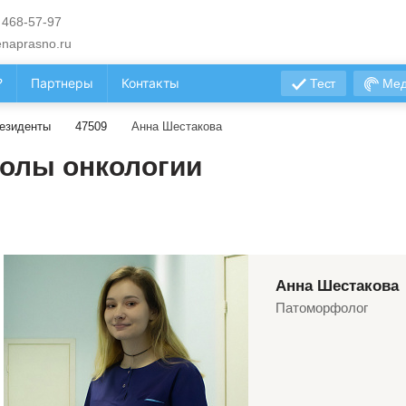
 468-57-97
naprasno.ru
?
Партнеры
Контакты
Тест
Мед
езиденты
47509
Анна Шестакова
олы онкологии
Анна Шестакова
Патоморфолог