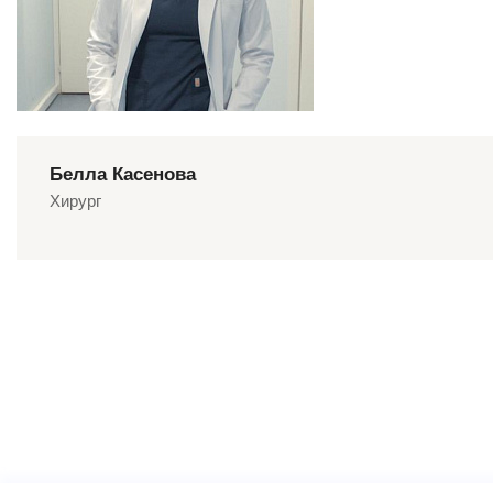
Белла Касенова
Хирург