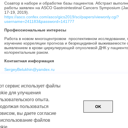
Соавтор в наборе и обработке базы пациентов. Абстракт выпол
работы заявлен на ASCO Gastrointestinal Cancers Symposium (Ja
17-19, 2019).
https://asco.confex.com/asco/gics2019/sci/papers/viewonly.cgi?
username=241183&password=141777
Профессиональные интересы
Работа в новом многоцентровом проспективном исследовании, 
изучению корреляции прогноза и безрецидивной выживаемости 
выявлением в крови циркулирующей опухолевой ДНК у пациенто
колоректальным раком.
Контактная информация
SergeyBelukhin@yandex.ru
от сервис использует файлы
okie для улучшения
льзовательского опыта.
одолжая пользоваться
OK
рвисом, вы даете согласие
 использование файлов
Пользовательское соглашение
Политика обработки д
okie.